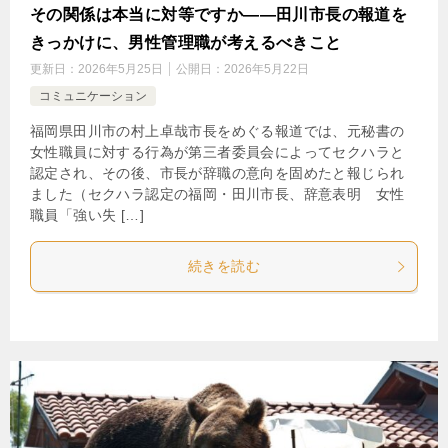
その関係は本当に対等ですか――田川市長の報道を
きっかけに、男性管理職が考えるべきこと
更新日：
2026年5月25日
公開日：
2026年5月22日
コミュニケーション
福岡県田川市の村上卓哉市長をめぐる報道では、元秘書の
女性職員に対する行為が第三者委員会によってセクハラと
認定され、その後、市長が辞職の意向を固めたと報じられ
ました（セクハラ認定の福岡・田川市長、辞意表明 女性
職員「強い失 […]
続きを読む