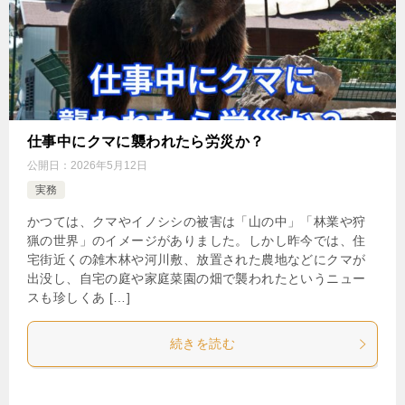
仕事中にクマに襲われたら労災か？
公開日：
2026年5月12日
実務
かつては、クマやイノシシの被害は「山の中」「林業や狩
猟の世界」のイメージがありました。しかし昨今では、住
宅街近くの雑木林や河川敷、放置された農地などにクマが
出没し、自宅の庭や家庭菜園の畑で襲われたというニュー
スも珍しくあ […]
続きを読む