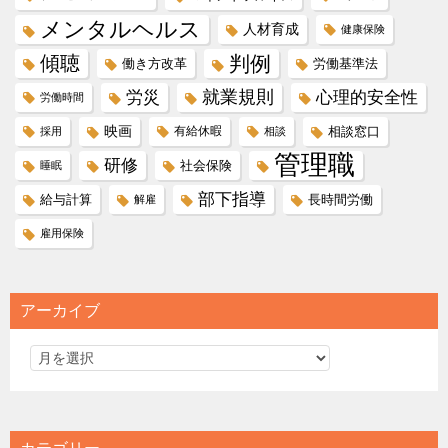
メンタルヘルス
人材育成
健康保険
傾聴
判例
働き方改革
労働基準法
就業規則
労災
心理的安全性
労働時間
映画
有給休暇
相談窓口
採用
相談
管理職
研修
社会保険
睡眠
部下指導
給与計算
長時間労働
解雇
雇用保険
アーカイブ