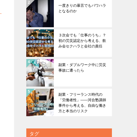
一度きりの暴言でもパワハラ
となるのか
３次会でも「仕事のうち」？
初の労災認定から考える、飲
み会セクハラと会社の責任
副業・ダブルワーク中に労災
事故に遭ったら
副業・フリーランス時代の
「労働者性」――河合塾講師
事件から考える、自由な働き
方と本当のリスク
タグ