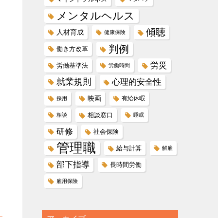
メンタルヘルス
傾聴
人材育成
健康保険
判例
働き方改革
労災
労働基準法
労働時間
就業規則
心理的安全性
映画
有給休暇
採用
相談窓口
相談
睡眠
研修
社会保険
管理職
給与計算
解雇
部下指導
長時間労働
雇用保険