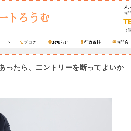
メ
お
T
（
ブログ
お知らせ
行政資料
お問合
あったら、エントリーを断ってよいか