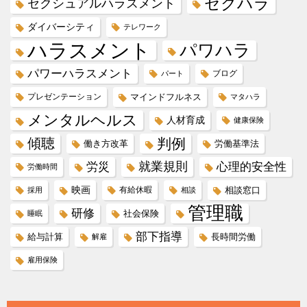
セクハラ
セクシュアルハラスメント
ダイバーシティ
テレワーク
ハラスメント
パワハラ
パワーハラスメント
ブログ
パート
プレゼンテーション
マインドフルネス
マタハラ
メンタルヘルス
人材育成
健康保険
傾聴
判例
働き方改革
労働基準法
就業規則
労災
心理的安全性
労働時間
映画
有給休暇
相談窓口
採用
相談
管理職
研修
社会保険
睡眠
部下指導
給与計算
長時間労働
解雇
雇用保険