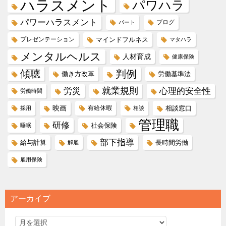
ハラスメント
パワハラ
パワーハラスメント
ブログ
パート
プレゼンテーション
マインドフルネス
マタハラ
メンタルヘルス
人材育成
健康保険
傾聴
判例
働き方改革
労働基準法
就業規則
労災
心理的安全性
労働時間
映画
有給休暇
相談窓口
採用
相談
管理職
研修
社会保険
睡眠
部下指導
給与計算
長時間労働
解雇
雇用保険
アーカイブ