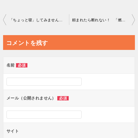
投
「ちょっと寝」してみませんか？
頼まれたら断れない！ 「燃え尽き」を防ぐ３つのチェックポイント
稿
ナ
コメントを残す
ビ
ゲ
名前
必須
ー
シ
ョ
ン
メール（公開されません）
必須
サイト