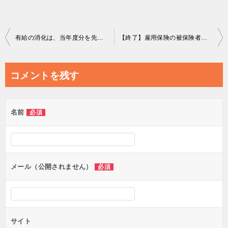
投
有給の消化は、当年度分を先、繰越分を後にすることは認められるか
【終了】雇用保険の被保険者がひとりでもいれば、60万円もらえる可能性のある助成金
稿
ナ
コメントを残す
ビ
ゲ
名前
必須
ー
シ
ョ
ン
メール（公開されません）
必須
サイト