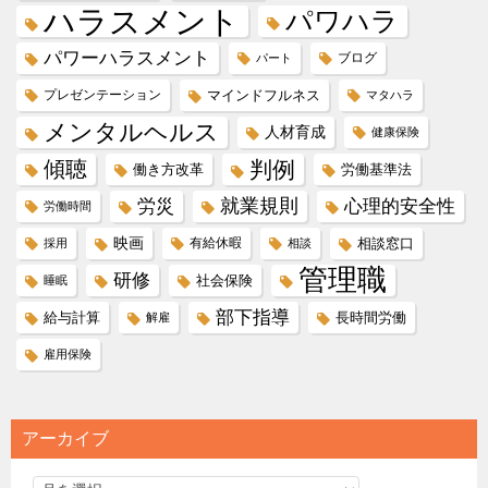
ハラスメント
パワハラ
パワーハラスメント
ブログ
パート
プレゼンテーション
マインドフルネス
マタハラ
メンタルヘルス
人材育成
健康保険
傾聴
判例
働き方改革
労働基準法
就業規則
労災
心理的安全性
労働時間
映画
有給休暇
相談窓口
採用
相談
管理職
研修
社会保険
睡眠
部下指導
給与計算
長時間労働
解雇
雇用保険
アーカイブ