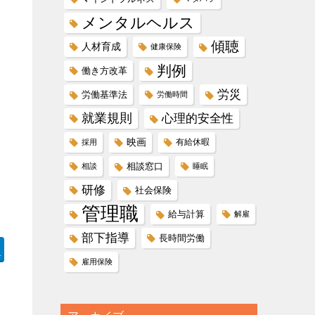
メンタルヘルス
傾聴
人材育成
健康保険
判例
働き方改革
労災
労働基準法
労働時間
就業規則
心理的安全性
映画
有給休暇
採用
相談窓口
相談
睡眠
研修
社会保険
管理職
給与計算
解雇
部下指導
長時間労働
1
雇用保険