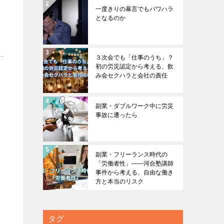
一度きりの暴言でもパワハラ
となるのか
３次会でも「仕事のうち」？
初の労災認定から考える、飲
み会セクハラと会社の責任
副業・ダブルワーク中に労災
事故に遭ったら
副業・フリーランス時代の
「労働者性」――河合塾講師
事件から考える、自由な働き
方と本当のリスク
タグ