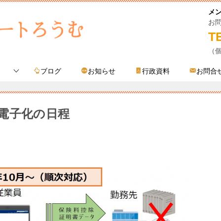
メ
お
T
（
ブログ
お知らせ
行政資料
お問合
電子化の日程