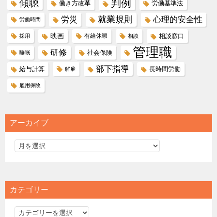
傾聴
判例
働き方改革
労働基準法
就業規則
労災
心理的安全性
労働時間
映画
有給休暇
相談窓口
採用
相談
管理職
研修
社会保険
睡眠
部下指導
給与計算
長時間労働
解雇
雇用保険
アーカイブ
カテゴリー
カ