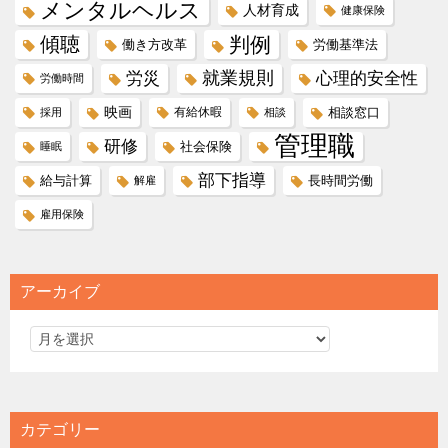
メンタルヘルス
人材育成
健康保険
傾聴
判例
働き方改革
労働基準法
就業規則
労災
心理的安全性
労働時間
映画
有給休暇
相談窓口
採用
相談
管理職
研修
社会保険
睡眠
部下指導
給与計算
長時間労働
解雇
雇用保険
アーカイブ
カテゴリー