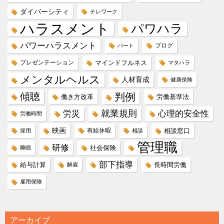
ダイバーシティ
テレワーク
ハラスメント
パワハラ
パワーハラスメント
ブログ
パート
プレゼンテーション
マインドフルネス
マタハラ
メンタルヘルス
人材育成
健康保険
傾聴
判例
働き方改革
労働基準法
就業規則
労災
心理的安全性
労働時間
映画
有給休暇
相談窓口
採用
相談
管理職
研修
社会保険
睡眠
部下指導
給与計算
長時間労働
解雇
雇用保険
アーカイブ