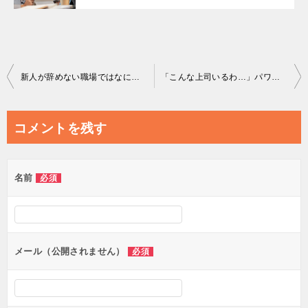
投
新人が辞めない職場ではなにをしているか
「こんな上司いるわ…」パワハラ行為者に共通する思考と行動
稿
ナ
コメントを残す
ビ
ゲ
名前
必須
ー
シ
ョ
ン
メール（公開されません）
必須