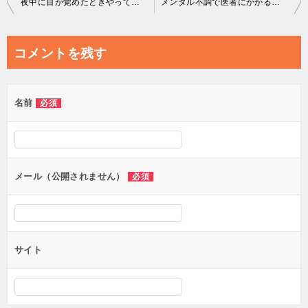
夜中に目が覚めたときやってはいけないこと
メンタル不調で医者にかかるめやす
稿
ナ
コメントを残す
ビ
ゲ
名前
必須
ー
シ
ョ
ン
メール（公開されません）
必須
サイト