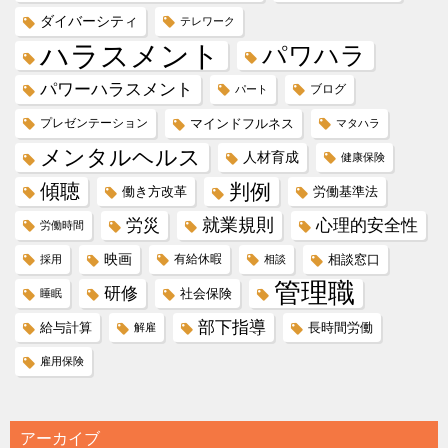
ダイバーシティ
テレワーク
ハラスメント
パワハラ
パワーハラスメント
ブログ
パート
プレゼンテーション
マインドフルネス
マタハラ
メンタルヘルス
人材育成
健康保険
傾聴
判例
働き方改革
労働基準法
就業規則
労災
心理的安全性
労働時間
映画
有給休暇
相談窓口
採用
相談
管理職
研修
社会保険
睡眠
部下指導
給与計算
長時間労働
解雇
雇用保険
アーカイブ