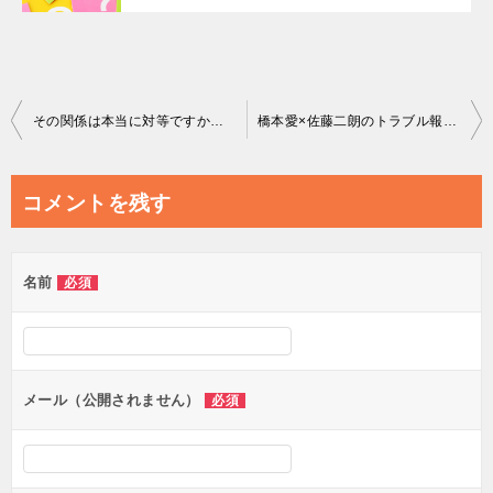
投
その関係は本当に対等ですか――田川市長の報道をきっかけに、男性管理職が考えるべきこと
橋本愛×佐藤二朗のトラブル報道と職場ハラスメント――「悪者探し」でなにが起きるのか
稿
ナ
コメントを残す
ビ
ゲ
名前
必須
ー
シ
ョ
ン
メール（公開されません）
必須