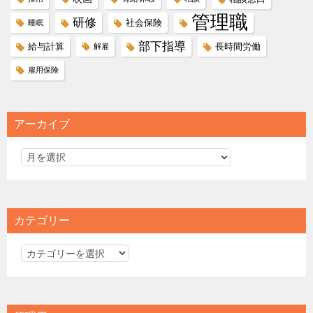
管理職
研修
社会保険
睡眠
部下指導
給与計算
長時間労働
解雇
雇用保険
アーカイブ
カテゴリー
カ
テ
ゴ
リ