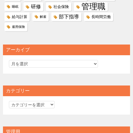
管理職
研修
社会保険
睡眠
部下指導
給与計算
長時間労働
解雇
雇用保険
アーカイブ
カテゴリー
カ
テ
ゴ
リ
管理用