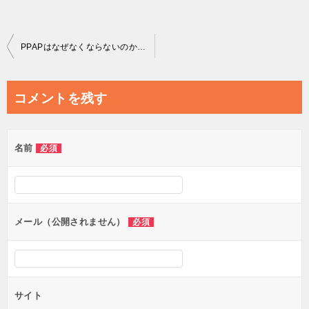
投
PPAPはなぜなくならないのか――「形だけの安心」が生む日本的セキュリティ慣行の現在地
稿
ナ
コメントを残す
ビ
ゲ
名前
必須
ー
シ
ョ
ン
メール（公開されません）
必須
サイト