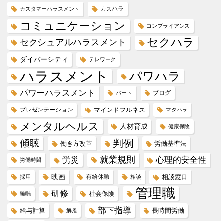
カスハラ
カスタマーハラスメント
コミュニケーション
コンプライアンス
セクハラ
セクシュアルハラスメント
ダイバーシティ
テレワーク
ハラスメント
パワハラ
パワーハラスメント
ブログ
パート
プレゼンテーション
マインドフルネス
マタハラ
メンタルヘルス
人材育成
健康保険
傾聴
判例
働き方改革
労働基準法
就業規則
労災
心理的安全性
労働時間
映画
有給休暇
相談窓口
採用
相談
管理職
研修
社会保険
睡眠
部下指導
給与計算
長時間労働
解雇