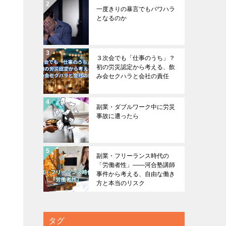
一度きりの暴言でもパワハラ
となるのか
３次会でも「仕事のうち」？
初の労災認定から考える、飲
み会セクハラと会社の責任
副業・ダブルワーク中に労災
事故に遭ったら
副業・フリーランス時代の
「労働者性」――河合塾講師
事件から考える、自由な働き
方と本当のリスク
タグ