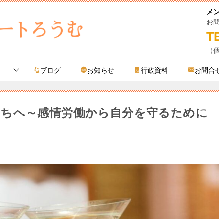
メ
お
T
（
ブログ
お知らせ
行政資料
お問合
ちへ～感情労働から自分を守るために