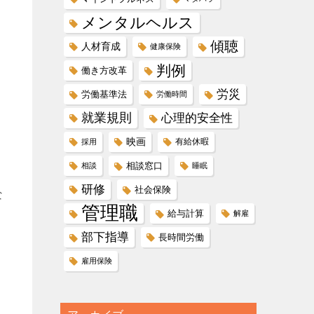
メンタルヘルス
傾聴
人材育成
健康保険
判例
働き方改革
労災
労働基準法
労働時間
就業規則
心理的安全性
映画
有給休暇
採用
相談窓口
相談
睡眠
研修
社会保険
な
管理職
給与計算
解雇
部下指導
長時間労働
雇用保険