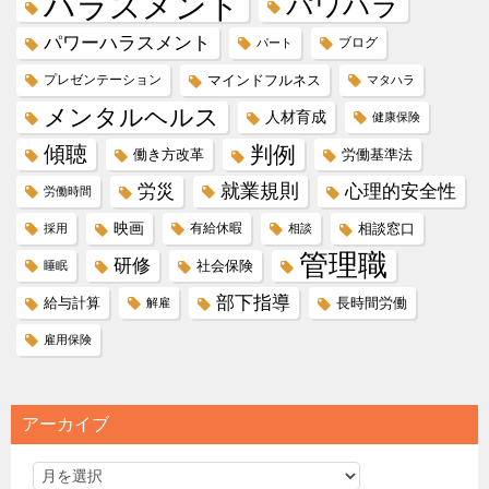
ハラスメント
パワハラ
パワーハラスメント
ブログ
パート
プレゼンテーション
マインドフルネス
マタハラ
メンタルヘルス
人材育成
健康保険
傾聴
判例
働き方改革
労働基準法
就業規則
労災
心理的安全性
労働時間
映画
有給休暇
相談窓口
採用
相談
管理職
研修
社会保険
睡眠
部下指導
給与計算
長時間労働
解雇
雇用保険
アーカイブ