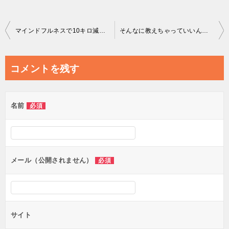
投
マインドフルネスで10キロ減のダイエットに成功したはなし その１
そんなに教えちゃっていいんですか？
稿
ナ
コメントを残す
ビ
ゲ
名前
必須
ー
シ
ョ
ン
メール（公開されません）
必須
サイト