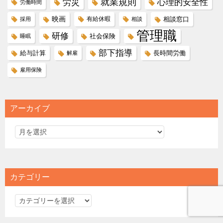
就業規則
労災
心理的安全性
労働時間
映画
有給休暇
相談窓口
採用
相談
管理職
研修
社会保険
睡眠
部下指導
給与計算
長時間労働
解雇
雇用保険
アーカイブ
カテゴリー
カ
テ