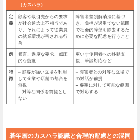
（カスハラ）
定
顧客や取引先からの要求
障害者差別解消法に基づ
義
が社会通念上不相当であ
き、負担が過重でない範囲
り、それによって従業員
で社会的障壁を除去するた
の就業環境が害される行
めに必要な配慮を行うこと
為
例
暴言、過度な要求、威圧
車いす使用者への移動支
的な態度
援、筆談対応など
特
– 顧客が強い立場を利用
– 障害者との対等な立場で
徴
して企業や店舗の都合を
の対話が前提
無視
– 要望に対して可能な範囲
– 対等な関係を前提とし
で対応する
ない
若年層のカスハラ認識と合理的配慮との混同