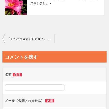
達成しましょう
投
「またハラスメント研修？」と言われないために
稿
ナ
コメントを残す
ビ
ゲ
名前
必須
ー
シ
ョ
ン
メール（公開されません）
必須