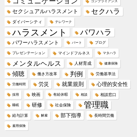
コミュニケーション
コンプライアンス
セクハラ
セクシュアルハラスメント
ダイバーシティ
テレワーク
ハラスメント
パワハラ
パワーハラスメント
ブログ
パート
プレゼンテーション
マインドフルネス
マタハラ
メンタルヘルス
人材育成
健康保険
傾聴
判例
働き方改革
労働基準法
就業規則
労災
心理的安全性
労働時間
映画
有給休暇
相談窓口
採用
相談
管理職
研修
社会保険
睡眠
部下指導
給与計算
長時間労働
解雇
雇用保険