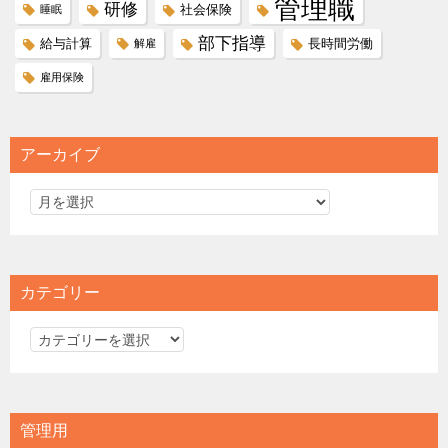
管理職
研修
社会保険
睡眠
部下指導
給与計算
長時間労働
解雇
雇用保険
アーカイブ
カテゴリー
カ
テ
ゴ
リ
管理用
ー