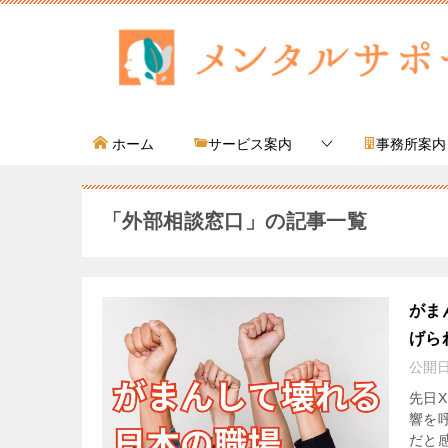
ホーム
サービス案内
事務所案内
「外部相談窓口」の記事一覧
がま
げら
公開
先日
響を
だと