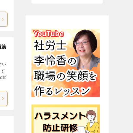
道筋
てい
ます
なぜ