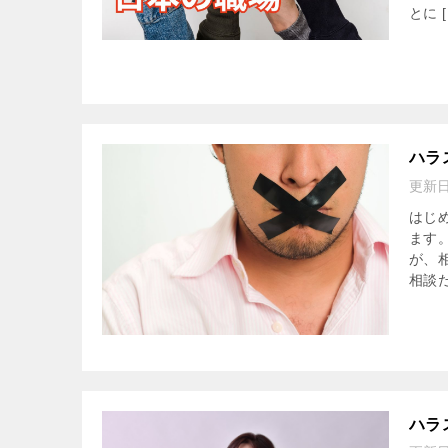
とに [
ハラ
更新
はじ
ます
が、
相談だ
ハラ