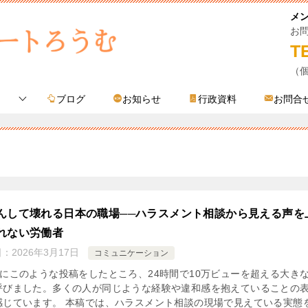
メ
お
T
（
ブログ
お知らせ
行政資料
お問合
んして壊れる日本の職場──ハラスメント相談から見える声を
れない労働者
日：
2026年3月17日
コミュニケーション
Xにこのような投稿をしたところ、24時間で10万ビューを超える大き
呼びました。多くの人が同じような経験や違和感を抱えていることの
感じています。 本稿では、ハラスメント相談の現場で見えている実態