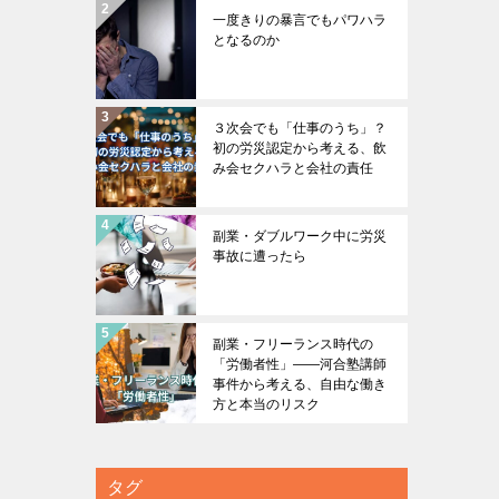
一度きりの暴言でもパワハラ
となるのか
３次会でも「仕事のうち」？
初の労災認定から考える、飲
み会セクハラと会社の責任
副業・ダブルワーク中に労災
事故に遭ったら
副業・フリーランス時代の
「労働者性」――河合塾講師
事件から考える、自由な働き
方と本当のリスク
タグ