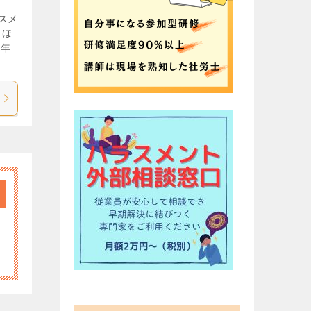
スメ
、ほ
1年