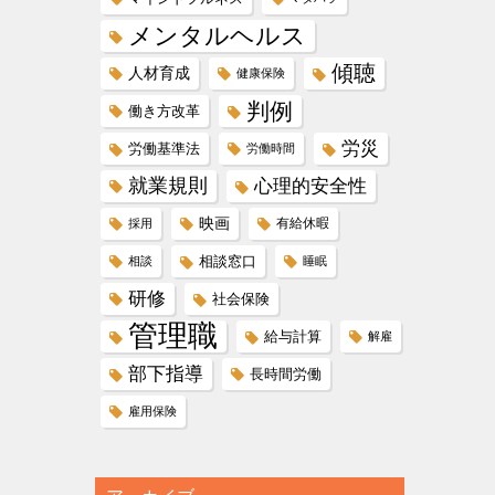
メンタルヘルス
傾聴
人材育成
健康保険
判例
働き方改革
労災
労働基準法
労働時間
就業規則
心理的安全性
映画
有給休暇
採用
相談窓口
相談
睡眠
研修
社会保険
管理職
給与計算
解雇
部下指導
長時間労働
雇用保険