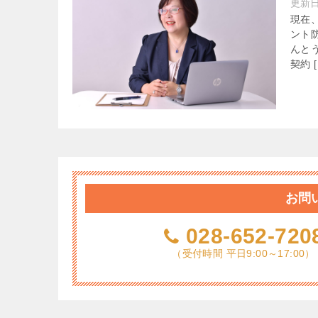
更新
現在
ント
んと
契約 [
お問
028-652-720
（受付時間 平日9:00～17:00）