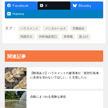
Facebook
X
Bluesky
Hatena
タグ
ハラスメント
メンタルヘルス
労働組合
同調圧力
外部相談窓口
管理職
賃上げ
関連記事
【動画あり】ハラスメントの被害者が「絶対行為者
に名前を言わないでほしい」と主張したら
自殺にまつわる危険な迷信