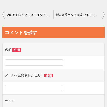
投
AIに名前をつけてはいけない――なんでも受け止めてくれる存在と、どう線を引くか
新人が辞めない職場ではなにをしているか
稿
ナ
コメントを残す
ビ
ゲ
名前
必須
ー
シ
ョ
ン
メール（公開されません）
必須
サイト