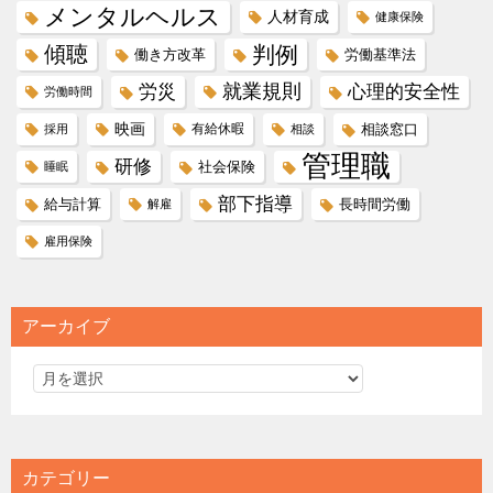
メンタルヘルス
人材育成
健康保険
傾聴
判例
働き方改革
労働基準法
就業規則
労災
心理的安全性
労働時間
映画
有給休暇
相談窓口
採用
相談
管理職
研修
社会保険
睡眠
部下指導
給与計算
長時間労働
解雇
雇用保険
アーカイブ
カテゴリー