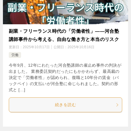
副業・フリーランス時代の「労働者性」――河合塾
講師事件から考える、自由な働き方と本当のリスク
更新日：
2025年10月17日
公開日：
2025年10月16日
労働
今年9月、12年にわたった河合塾講師の雇止め事件の判決が
出ました。 業務委託契約だったにもかかわらず、最高裁の
決定で「労働者性」が認められ、復職と10年分の賃金（バ
ックペイ）の支払いが河合塾に命じられました。契約の形
式と […]
続きを読む