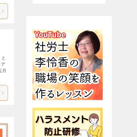
」と
ケア
五月