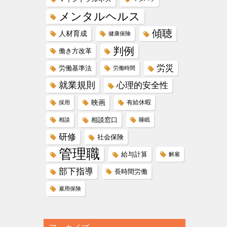
メンタルヘルス
傾聴
人材育成
健康保険
判例
働き方改革
労災
労働基準法
労働時間
就業規則
心理的安全性
映画
有給休暇
採用
相談窓口
相談
睡眠
研修
社会保険
管理職
給与計算
解雇
部下指導
長時間労働
雇用保険