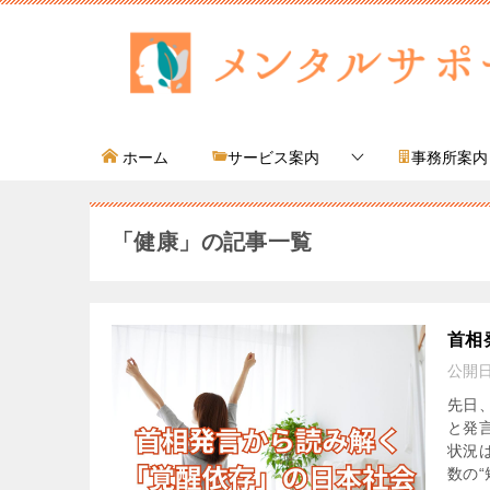
ホーム
サービス案内
事務所案内
「健康」の記事一覧
首相
公開
先日
と発
状況
数の“短