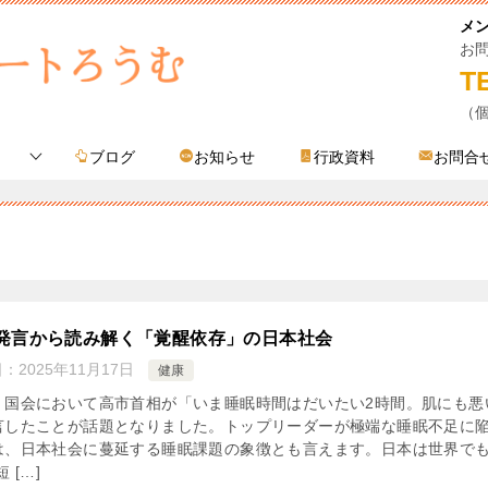
メ
お
T
（
ブログ
お知らせ
行政資料
お問合
発言から読み解く「覚醒依存」の日本社会
日：
2025年11月17日
健康
、国会において高市首相が「いま睡眠時間はだいたい2時間。肌にも悪
言したことが話題となりました。トップリーダーが極端な睡眠不足に
は、日本社会に蔓延する睡眠課題の象徴とも言えます。日本は世界で
 […]