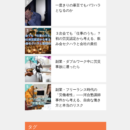
一度きりの暴言でもパワハラ
となるのか
３次会でも「仕事のうち」？
初の労災認定から考える、飲
み会セクハラと会社の責任
副業・ダブルワーク中に労災
事故に遭ったら
副業・フリーランス時代の
「労働者性」――河合塾講師
事件から考える、自由な働き
方と本当のリスク
タグ