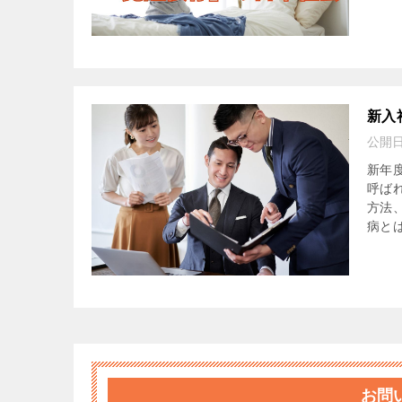
新入
公開
新年
呼ば
方法
病とは
お問