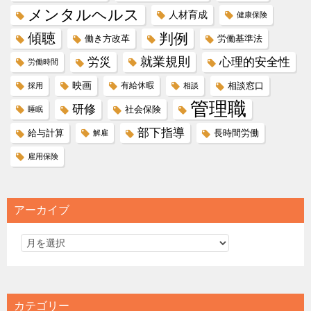
メンタルヘルス
人材育成
健康保険
傾聴
判例
働き方改革
労働基準法
就業規則
労災
心理的安全性
労働時間
映画
有給休暇
相談窓口
採用
相談
管理職
研修
社会保険
睡眠
部下指導
給与計算
長時間労働
解雇
雇用保険
アーカイブ
カテゴリー