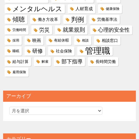
メンタルヘルス
人材育成
健康保険
傾聴
判例
働き方改革
労働基準法
就業規則
労災
心理的安全性
労働時間
映画
有給休暇
相談窓口
採用
相談
管理職
研修
社会保険
睡眠
部下指導
給与計算
長時間労働
解雇
雇用保険
アーカイブ
カテゴリー