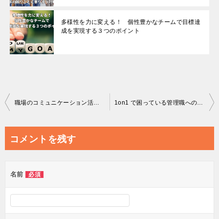
多様性を力に変える！ 個性豊かなチームで目標達
成を実現する３つのポイント
投
職場のコミュニケーション活性化は『ちょっといいですか？』から
1on1 で困っている管理職への実践的ガイド
稿
ナ
コメントを残す
ビ
ゲ
名前
必須
ー
シ
ョ