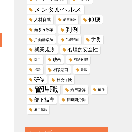
メンタルヘルス
傾聴
人材育成
健康保険
判例
働き方改革
労災
労働基準法
労働時間
就業規則
心理的安全性
映画
有給休暇
採用
相談窓口
相談
睡眠
研修
社会保険
管理職
給与計算
解雇
部下指導
長時間労働
雇用保険