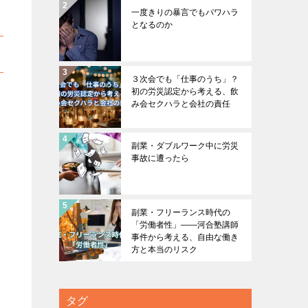
一度きりの暴言でもパワハラ
となるのか
３次会でも「仕事のうち」？
初の労災認定から考える、飲
み会セクハラと会社の責任
副業・ダブルワーク中に労災
事故に遭ったら
副業・フリーランス時代の
「労働者性」――河合塾講師
事件から考える、自由な働き
方と本当のリスク
タグ