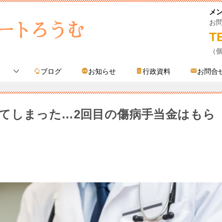
メ
お
T
（
ブログ
お知らせ
行政資料
お問合
てしまった…2回目の傷病手当金はもら