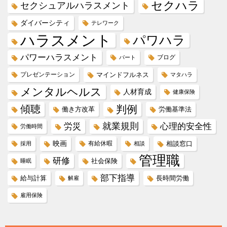
セクハラ
セクシュアルハラスメント
ダイバーシティ
テレワーク
ハラスメント
パワハラ
パワーハラスメント
ブログ
パート
プレゼンテーション
マインドフルネス
マタハラ
メンタルヘルス
人材育成
健康保険
傾聴
判例
働き方改革
労働基準法
就業規則
労災
心理的安全性
労働時間
映画
有給休暇
相談窓口
採用
相談
管理職
研修
社会保険
睡眠
部下指導
給与計算
長時間労働
解雇
雇用保険