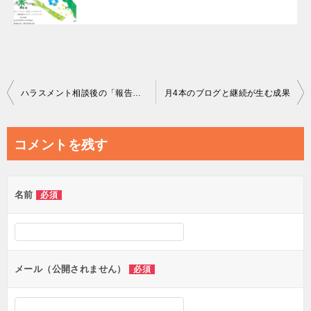
投
ハラスメント相談後の「報告しない」選択ーその理由と解決への道筋
月4本のブログと継続が生む成果
稿
ナ
コメントを残す
ビ
ゲ
名前
必須
ー
シ
ョ
ン
メール（公開されません）
必須