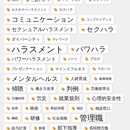
カスハラ
カスタマーハラスメント
コミュニケーション
コンプライアンス
セクハラ
セクシュアルハラスメント
ダイバーシティ
テレワーク
ハラスメント
パワハラ
パワーハラスメント
ブログ
パート
プレゼンテーション
マインドフルネス
マタハラ
メンタルヘルス
人材育成
健康保険
傾聴
判例
働き方改革
労働基準法
就業規則
労災
心理的安全性
労働時間
映画
有給休暇
相談窓口
採用
相談
管理職
研修
社会保険
睡眠
部下指導
給与計算
長時間労働
解雇