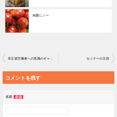
純愛にノー
投
非正規労働者への意識のギャップ
セミナーの主役
稿
ナ
コメントを残す
ビ
ゲ
名前
必須
ー
シ
ョ