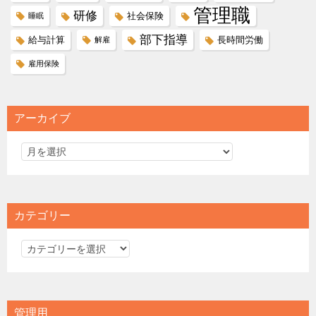
管理職
研修
社会保険
睡眠
部下指導
給与計算
長時間労働
解雇
雇用保険
アーカイブ
カテゴリー
カ
テ
ゴ
リ
管理用