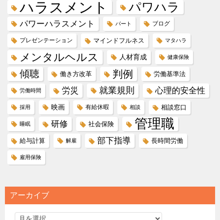
ハラスメント
パワハラ
パワーハラスメント
ブログ
パート
プレゼンテーション
マインドフルネス
マタハラ
メンタルヘルス
人材育成
健康保険
傾聴
判例
働き方改革
労働基準法
就業規則
労災
心理的安全性
労働時間
映画
有給休暇
相談窓口
採用
相談
管理職
研修
社会保険
睡眠
部下指導
給与計算
長時間労働
解雇
雇用保険
アーカイブ