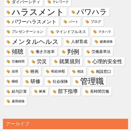
ダイバーシティ
テレワーク
ハラスメント
パワハラ
パワーハラスメント
ブログ
パート
プレゼンテーション
マインドフルネス
マタハラ
メンタルヘルス
人材育成
健康保険
傾聴
判例
働き方改革
労働基準法
就業規則
労災
心理的安全性
労働時間
映画
有給休暇
相談窓口
採用
相談
管理職
研修
社会保険
睡眠
部下指導
給与計算
長時間労働
解雇
雇用保険
アーカイブ