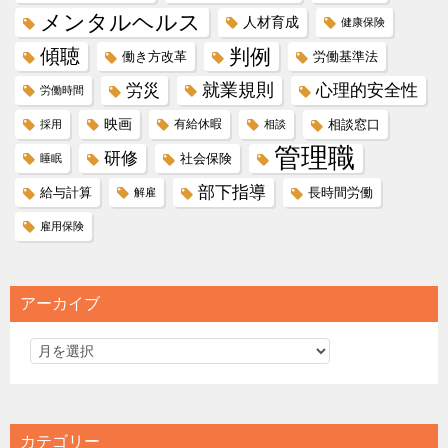
メンタルヘルス
人材育成
健康保険
傾聴
判例
働き方改革
労働基準法
就業規則
労災
心理的安全性
労働時間
映画
有給休暇
相談窓口
採用
相談
管理職
研修
社会保険
睡眠
部下指導
給与計算
長時間労働
解雇
雇用保険
アーカイブ
カテゴリー