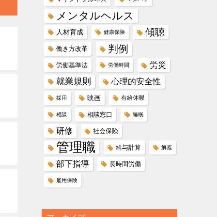
メンタルヘルス
傾聴
人材育成
健康保険
判例
働き方改革
労災
労働基準法
労働時間
就業規則
心理的安全性
映画
有給休暇
採用
相談窓口
相談
睡眠
研修
社会保険
管理職
給与計算
解雇
部下指導
長時間労働
雇用保険