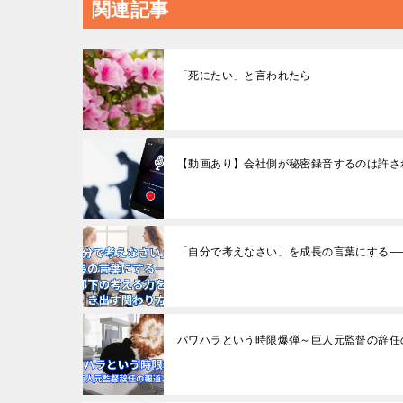
関連記事
「死にたい」と言われたら
【動画あり】会社側が秘密録音するのは許さ
「自分で考えなさい」を成長の言葉にする―
パワハラという時限爆弾～巨人元監督の辞任