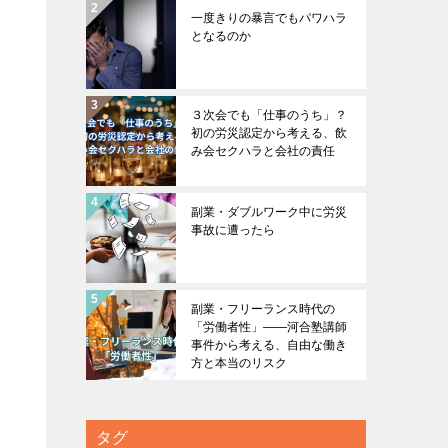
一度きりの暴言でもパワハラ
となるのか
３次会でも「仕事のうち」？
初の労災認定から考える、飲
み会セクハラと会社の責任
副業・ダブルワーク中に労災
事故に遭ったら
副業・フリーランス時代の
「労働者性」――河合塾講師
事件から考える、自由な働き
方と本当のリスク
タグ