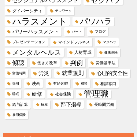
セクハラ
セクシュアルハラスメント
ダイバーシティ
テレワーク
ハラスメント
パワハラ
パワーハラスメント
ブログ
パート
プレゼンテーション
マインドフルネス
マタハラ
メンタルヘルス
人材育成
健康保険
傾聴
判例
働き方改革
労働基準法
就業規則
労災
心理的安全性
労働時間
映画
有給休暇
相談窓口
採用
相談
管理職
研修
社会保険
睡眠
部下指導
給与計算
長時間労働
解雇
雇用保険