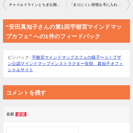
投
チャイルドラインとちぎ公開講演会「ストップいじめ！」荻上チキさん
「太りにくい習慣を手に入れる！マインドフルネスセミナー＆薬膳スイーツのお茶会」を開催しました
稿
ナ
“安田真知子さんの第1回宇都宮マインドマッ
ビ
プカフェ” への1件のフィードバック
ゲ
ー
ピンバック:
宇都宮マインドマップカフェの様子〜☆ | ブザ
シ
ン公認マインドマップインストラクター安田 真知子オフィ
ョ
シャルサイト
ン
コメントを残す
名前
必須