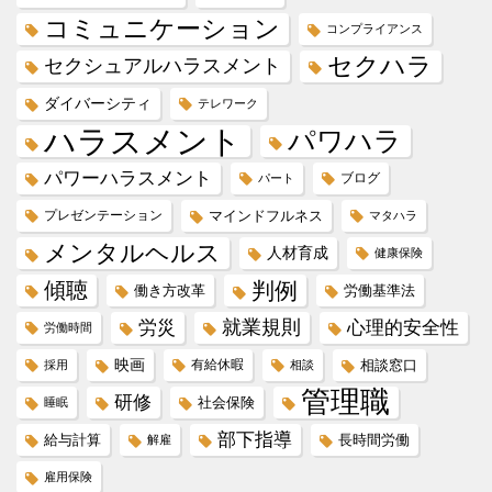
コミュニケーション
コンプライアンス
セクハラ
セクシュアルハラスメント
ダイバーシティ
テレワーク
ハラスメント
パワハラ
パワーハラスメント
ブログ
パート
プレゼンテーション
マインドフルネス
マタハラ
メンタルヘルス
人材育成
健康保険
傾聴
判例
働き方改革
労働基準法
就業規則
労災
心理的安全性
労働時間
映画
有給休暇
相談窓口
採用
相談
管理職
研修
社会保険
睡眠
部下指導
給与計算
長時間労働
解雇
雇用保険