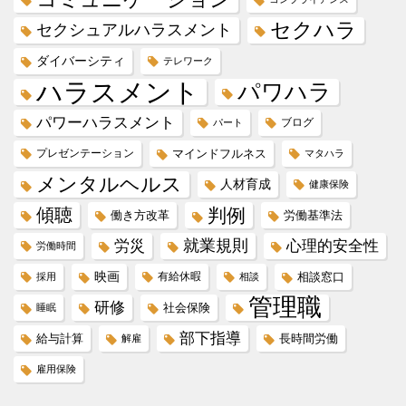
セクハラ
セクシュアルハラスメント
ダイバーシティ
テレワーク
ハラスメント
パワハラ
パワーハラスメント
ブログ
パート
プレゼンテーション
マインドフルネス
マタハラ
メンタルヘルス
人材育成
健康保険
傾聴
判例
働き方改革
労働基準法
就業規則
労災
心理的安全性
労働時間
映画
有給休暇
相談窓口
採用
相談
管理職
研修
社会保険
睡眠
部下指導
給与計算
長時間労働
解雇
雇用保険