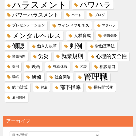
ハラスメント
パワハラ
パワーハラスメント
ブログ
パート
プレゼンテーション
マインドフルネス
マタハラ
メンタルヘルス
人材育成
健康保険
傾聴
判例
働き方改革
労働基準法
就業規則
労災
心理的安全性
労働時間
映画
有給休暇
相談窓口
採用
相談
管理職
研修
社会保険
睡眠
部下指導
給与計算
長時間労働
解雇
雇用保険
アーカイブ