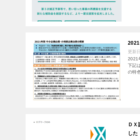
20
更新
202
下記
の特色
ＤＸ
した