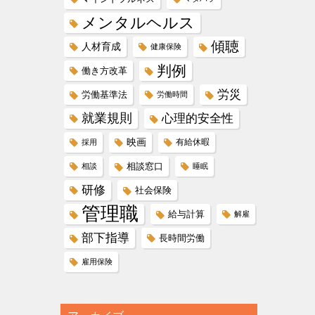
メンタルヘルス
傾聴
人材育成
健康保険
判例
働き方改革
労災
労働基準法
労働時間
就業規則
心理的安全性
映画
有給休暇
採用
相談窓口
相談
睡眠
研修
社会保険
管理職
給与計算
解雇
部下指導
長時間労働
雇用保険