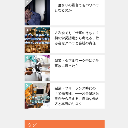
一度きりの暴言でもパワハラ
となるのか
３次会でも「仕事のうち」？
初の労災認定から考える、飲
み会セクハラと会社の責任
副業・ダブルワーク中に労災
事故に遭ったら
副業・フリーランス時代の
「労働者性」――河合塾講師
事件から考える、自由な働き
方と本当のリスク
タグ