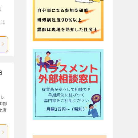
制
し
しま
日
フレ
加部
食店