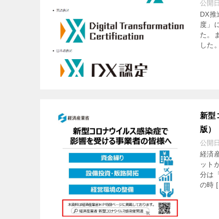
公開
DX推
度」
た。
した。
新型
版）
公開
経済
ット
分は
の時 [