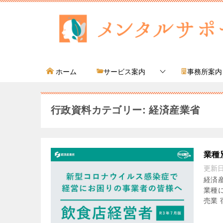
ホーム
サービス案内
事務所案内
行政資料カテゴリー: 経済産業省
業種
更新
経済
業種
売業 