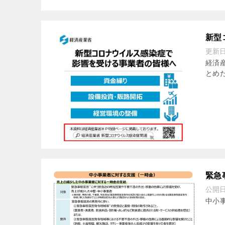
新型
更新
経済
とめ
緊急
公開
中小事