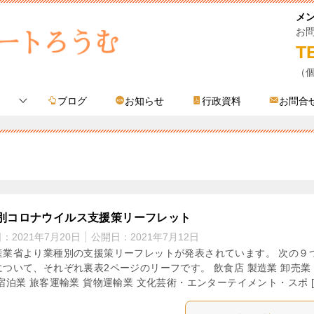
メ
お
T
（
ブログ
お知らせ
行政資料
お問合
別コロナウイルス支援策リーフレット
日：
2021年7月20日
公開日：
2021年7月12日
産業省より業種別の支援策リーフレットが発表されています。 次の９
について、それぞれ裏表2ページのリーフです。 飲食店 製造業 卸売業
宿泊業 旅客運輸業 貨物運輸業 文化芸術・エンターテイメント・スポ [