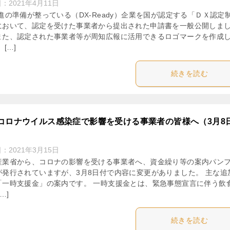
日：
2021年4月11日
進の準備が整っている（DX-Ready）企業を国が認定する「ＤＸ認定
において、認定を受けた事業者から提出された申請書を一般公開しま
また、認定された事業者等が周知広報に活用できるロゴマークを作成
 […]
続きを読む
コロナウイルス感染症で影響を受ける事業者の皆様へ（3月8
日：
2021年3月15日
産業省から、コロナの影響を受ける事業者へ、資金繰り等の案内パン
が発行されていますが、3月8日付で内容に変更がありました。 主な追
「一時支援金」の案内です。 一時支援金とは、緊急事態宣言に伴う飲
…]
続きを読む