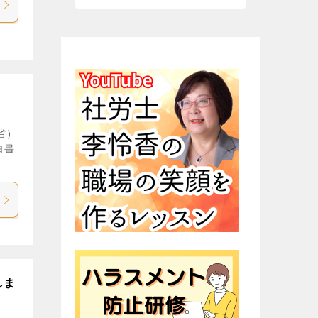
省）
白書
しま