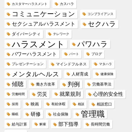
カスハラ
カスタマーハラスメント
コミュニケーション
コンプライアンス
セクハラ
セクシュアルハラスメント
ダイバーシティ
テレワーク
ハラスメント
パワハラ
パワーハラスメント
ブログ
パート
プレゼンテーション
マインドフルネス
マタハラ
メンタルヘルス
人材育成
健康保険
傾聴
判例
働き方改革
労働基準法
就業規則
労災
心理的安全性
労働時間
映画
有給休暇
相談窓口
採用
相談
管理職
研修
社会保険
睡眠
部下指導
給与計算
長時間労働
解雇