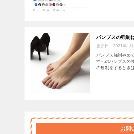
パンプスの強制
更新日：
2021年1月
パンプス強制やめて「
性へのパンプスの
の規制をするときは
お問