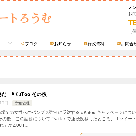
メ
お
T
（
ブログ
お知らせ
行政資料
お問合
ー#KuToo その後
10日
労務管理
場での女性へのパンプス強制に反対する #Kutoo キャンペーンにつ
の後、この話題について Twitter で連続投稿したところ、リツイー
」が2,00 […]