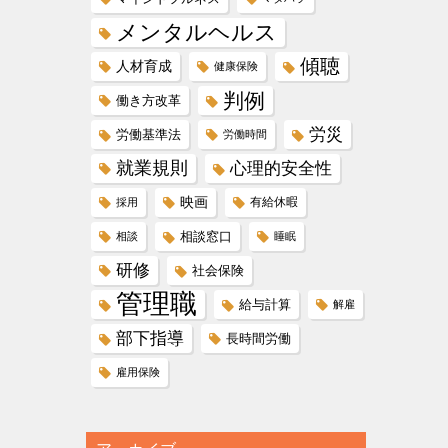
メンタルヘルス
傾聴
人材育成
健康保険
判例
働き方改革
労災
労働基準法
労働時間
就業規則
心理的安全性
映画
有給休暇
採用
相談窓口
相談
睡眠
研修
社会保険
管理職
給与計算
解雇
部下指導
長時間労働
雇用保険