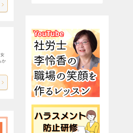
の女
らか