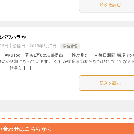
続きを読む
はパワハラか
26日
公開日：
2019年6月7日
労務管理
#KuToo」署名1万8856筆提出 「性差別だ」 – 毎日新聞 職場で
強要が話題になっています。 会社が従業員の私的な行動についてなん
、「仕事な […]
続きを読む
い合わせはこちらから