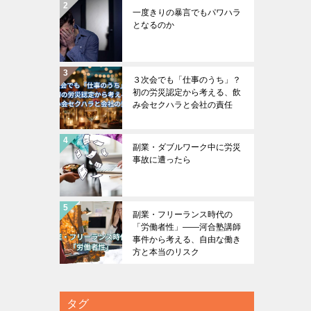
一度きりの暴言でもパワハラ
となるのか
３次会でも「仕事のうち」？
初の労災認定から考える、飲
み会セクハラと会社の責任
副業・ダブルワーク中に労災
事故に遭ったら
副業・フリーランス時代の
「労働者性」――河合塾講師
事件から考える、自由な働き
方と本当のリスク
タグ