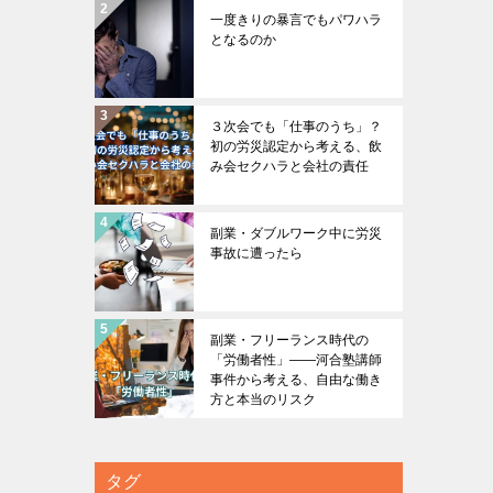
一度きりの暴言でもパワハラ
となるのか
３次会でも「仕事のうち」？
初の労災認定から考える、飲
み会セクハラと会社の責任
副業・ダブルワーク中に労災
事故に遭ったら
副業・フリーランス時代の
「労働者性」――河合塾講師
事件から考える、自由な働き
方と本当のリスク
タグ