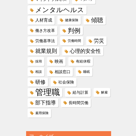
メンタルヘルス
傾聴
人材育成
健康保険
判例
働き方改革
労災
労働基準法
労働時間
就業規則
心理的安全性
映画
有給休暇
採用
相談窓口
相談
睡眠
研修
社会保険
管理職
給与計算
解雇
部下指導
長時間労働
雇用保険