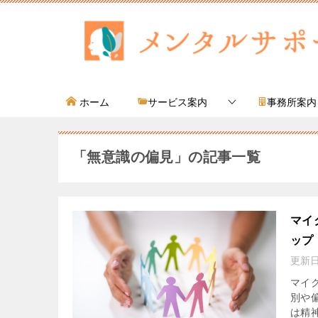
ホーム
サービス案内
事務所案内
「無意識の偏見」の記事一覧
マイ
ップ
更新
マイ
別や
は精