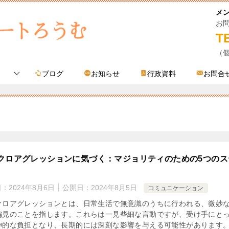
メ
お
T
（
ブログ
お知らせ
行政資料
お問合
クロアグレッションに気づく：マジョリティのための5つのス
日：
2024年8月6日
公開日：
2024年8月5日
コミュニケーション
クロアグレッションとは、日常生活で無意識のうちに行われる、微妙
偏見のことを指します。これらは一見些細な言動ですが、受け手にと
神的な負担となり、長期的には深刻な影響を与える可能性があります