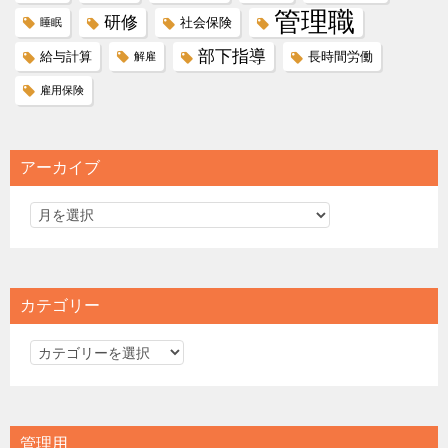
管理職
研修
社会保険
睡眠
部下指導
給与計算
長時間労働
解雇
雇用保険
アーカイブ
カテゴリー
カ
テ
ゴ
リ
管理用