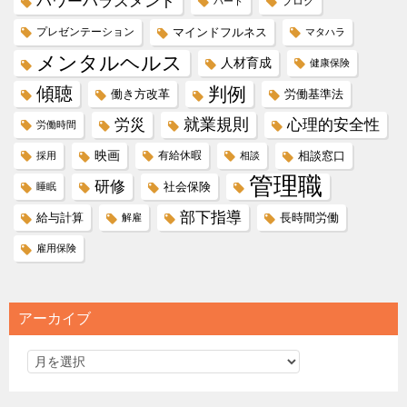
パワーハラスメント
ブログ
パート
プレゼンテーション
マインドフルネス
マタハラ
メンタルヘルス
人材育成
健康保険
傾聴
判例
働き方改革
労働基準法
就業規則
労災
心理的安全性
労働時間
映画
有給休暇
相談窓口
採用
相談
管理職
研修
社会保険
睡眠
部下指導
給与計算
長時間労働
解雇
雇用保険
アーカイブ