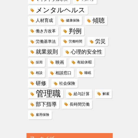
メンタルヘルス
傾聴
人材育成
健康保険
判例
働き方改革
労災
労働基準法
労働時間
就業規則
心理的安全性
映画
有給休暇
採用
相談窓口
相談
睡眠
研修
社会保険
管理職
給与計算
解雇
部下指導
長時間労働
雇用保険