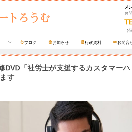
メ
お
T
（
ブログ
お知らせ
行政資料
お問合
修DVD「社労士が支援するカスタマーハ
ます