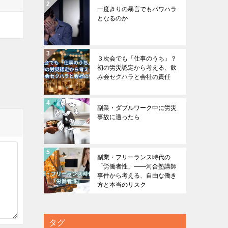
一度きりの暴言でもパワハラ
となるのか
３次会でも「仕事のうち」？
初の労災認定から考える、飲
み会セクハラと会社の責任
副業・ダブルワーク中に労災
事故に遭ったら
副業・フリーランス時代の
「労働者性」――河合塾講師
事件から考える、自由な働き
方と本当のリスク
タグ