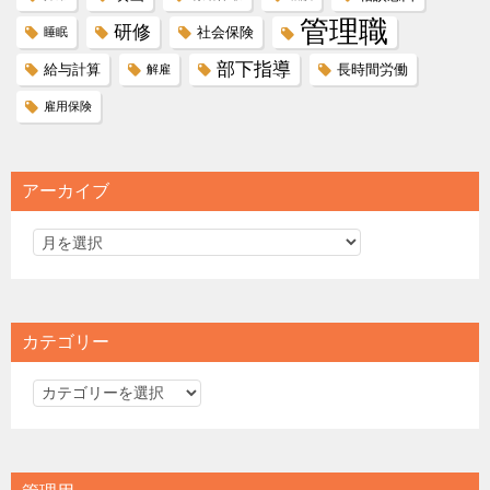
管理職
研修
社会保険
睡眠
部下指導
給与計算
長時間労働
解雇
雇用保険
アーカイブ
カテゴリー
カ
テ
ゴ
リ