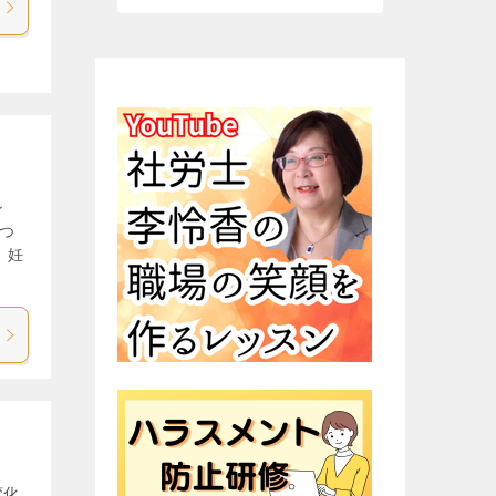
ン
つ
。妊
変化