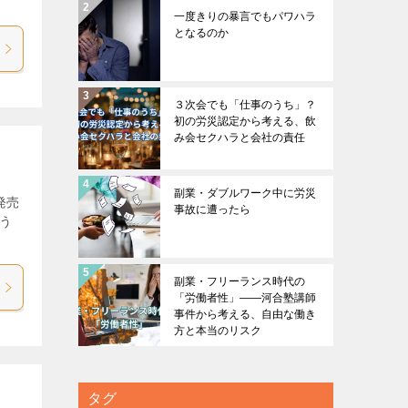
一度きりの暴言でもパワハラ
となるのか
３次会でも「仕事のうち」？
初の労災認定から考える、飲
み会セクハラと会社の責任
副業・ダブルワーク中に労災
発売
事故に遭ったら
う
副業・フリーランス時代の
「労働者性」――河合塾講師
事件から考える、自由な働き
方と本当のリスク
タグ