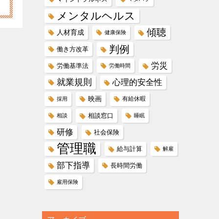
メンタルヘルス
傾聴
人材育成
健康保険
判例
働き方改革
労災
労働基準法
労働時間
就業規則
心理的安全性
映画
有給休暇
採用
相談窓口
相談
睡眠
研修
社会保険
管理職
給与計算
解雇
部下指導
長時間労働
雇用保険