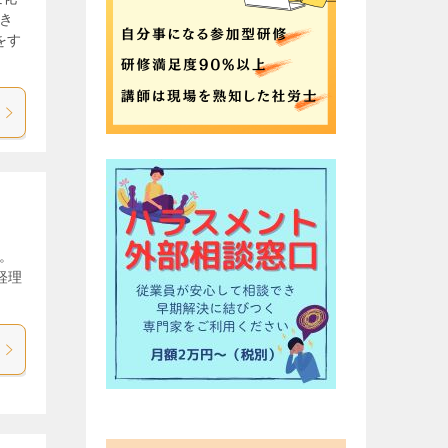
き
をす
。
経理