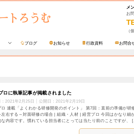
メ
お
T
（
ブログ
お知らせ
行政資料
お問合
プロに執筆記事が掲載されました
日：
2021年2月25日
公開日：
2021年2月19日
プロ 連載「よくわかる研修開発のポイント」 第7回：直前の準備が研
左右する～対面研修の場合 | 組織・人材 | 経営プロ 今回はかなり細
的な内容です。慣れている担当者にとっては当たり前のことですが、 [