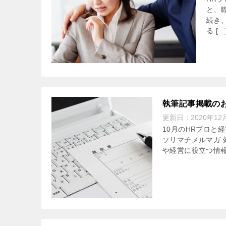
と、
続き
る […
執筆記事掲載のお
更新日：
2020年12
10月のHRプロと
ソリマチメルマガ 
や経営に役立つ情報が