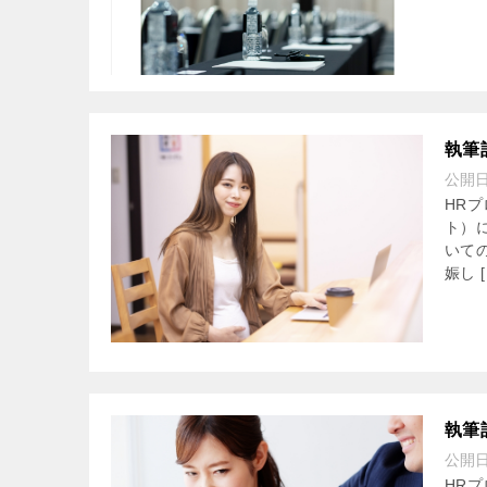
執筆
公開
HR
ト）
いて
娠し [
執筆
公開
HR